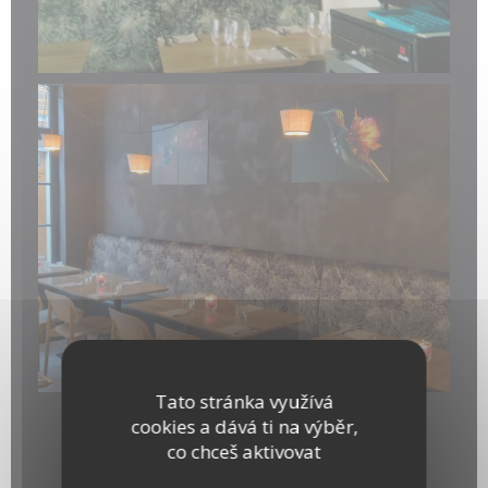
20260211_135500.jpg
Tato stránka využívá
cookies a dává ti na výběr,
Panneau
co chceš aktivovat