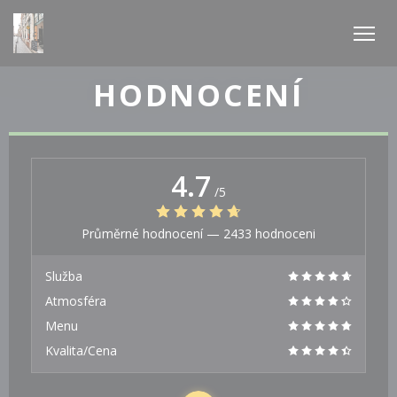
Panel pro správu cookies
HODNOCENÍ
4.7
/5
Průměrné hodnocení —
2433 hodnoceni
Služba
Atmosféra
Menu
Kvalita/Cena