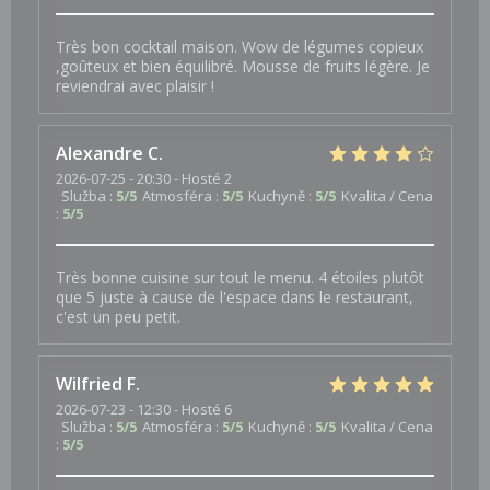
Très bon cocktail maison. Wow de légumes copieux
,goûteux et bien équilibré. Mousse de fruits légère. Je
reviendrai avec plaisir !
Alexandre
C
2026-07-25
- 20:30 - Hosté 2
Služba
:
5
/5
Atmosféra
:
5
/5
Kuchyně
:
5
/5
Kvalita / Cena
:
5
/5
Très bonne cuisine sur tout le menu. 4 étoiles plutôt
que 5 juste à cause de l'espace dans le restaurant,
c'est un peu petit.
Wilfried
F
2026-07-23
- 12:30 - Hosté 6
Služba
:
5
/5
Atmosféra
:
5
/5
Kuchyně
:
5
/5
Kvalita / Cena
:
5
/5