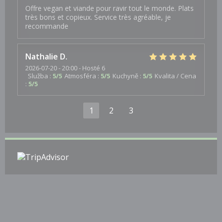
Offre vegan et viande pour ravir tout le monde. Plats
très bons et copieux. Service très agréable, je
recommande
Nathalie
D
2026-07-20
- 20:00 - Hosté 6
Služba
:
5
/5
Atmosféra
:
5
/5
Kuchyně
:
5
/5
Kvalita / Cena
:
5
/5
1
2
3