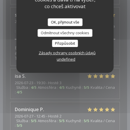
co chceš aktivovat
s
J
2026-07-26
- 19:30 - Hosté 4
OK, přijmout vše
Služba
:
5
/5
Atmosféra
:
5
/5
Kuchyně
:
5
/5
Kvalita / Cena
:
5
/5
Odmítnout všechny cookies
Přizpůsobit
Excellent experience with fantastic vegan options -
Zásady ochrany osobních údajů
and a thoughtful surprise to celebrate a birthday too.
Thank you for the wonderful food and service.
undefined
isa
S
2026-07-23
- 19:30 - Hosté 3
Služba
:
4
/5
Atmosféra
:
4
/5
Kuchyně
:
5
/5
Kvalita / Cena
:
4
/5
Dominique
P
2026-07-27
- 12:45 - Hosté 2
Služba
:
5
/5
Atmosféra
:
5
/5
Kuchyně
:
5
/5
Kvalita / Cena
:
5
/5