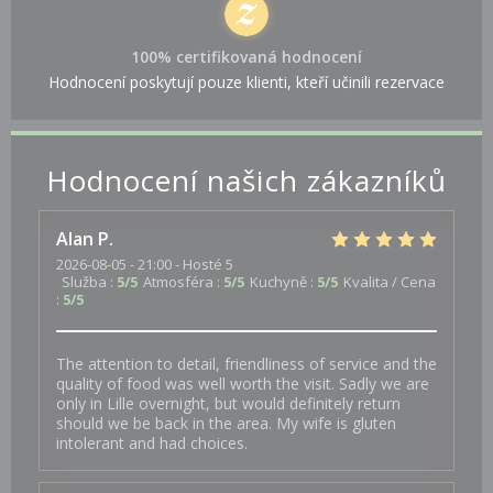
100% certifikovaná hodnocení
Hodnocení poskytují pouze klienti, kteří učinili rezervace
Hodnocení našich zákazníků
Alan
P
2026-08-05
- 21:00 - Hosté 5
Služba
:
5
/5
Atmosféra
:
5
/5
Kuchyně
:
5
/5
Kvalita / Cena
:
5
/5
The attention to detail, friendliness of service and the
quality of food was well worth the visit. Sadly we are
only in Lille overnight, but would definitely return
should we be back in the area. My wife is gluten
intolerant and had choices.