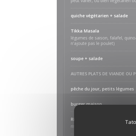
peut varier, ou bien végétarien o
quiche végétarien + salade
Tikka Masala
légumes de saison, falafel, quino
n'ajoute pas le poulet)
soupe + salade
AUTRES PLATS DE VIANDE OU 
pêche du jour, petits légumes
burger maison
Risotto Chorizo
Tato
risotto chorizo + salade