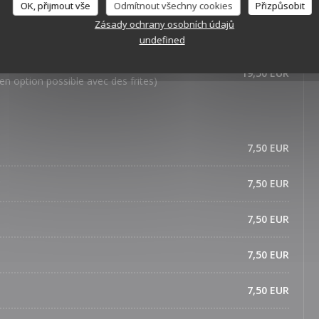
OK, přijmout vše
Odmítnout všechny cookies
Přizpůsobit
18,50 EUR
Zásady ochrany osobních údajů
undefined
19,50 EUR
en option possible avec des frites)
7,50 EUR
y
7,50 EUR
7,50 EUR
7,50 EUR
7,50 EUR