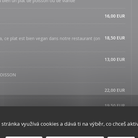
u bien un plat de poisson ou de viande
16,00 EUR
18,50 EUR
a, ce plat est bien vegan dans notre restaurant (on
13,00 EUR
POISSON
22,00 EUR
19,50 EUR
 stránka využívá cookies a dává ti na výběr, co chceš akti
18,50 EUR