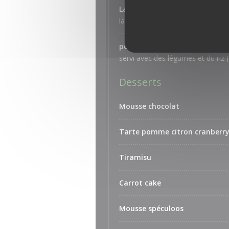
Lasagne Bolognaise
lasagne bolognaise + salade
poulet Maroille
servi avec des légumes et du riz (
Desserts
Mousse chocolat
Tarte pomme citron cranberr
Tiramisu
Carrot cake
Mousse spéculoos