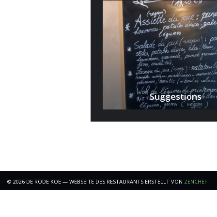
Suggestions
((Ö
© 2026 DE RODE KOE — WEBSEITE DES RESTAURANTS ERSTELLT VON
ZENCHEF