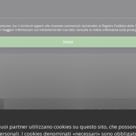
onsumo, hai il diritto di opporti alle chiamate commerciali iscrivendoti al Registro Pubblico delle
er maggiori informazioni sul trattamento dei tuoi dati, consulta la nostra
informativa sulla privac
ppa interattiva Waze, devi accettare i cookie di Waze Map (Google). Questi coo
dati di navigazione e localizzazione.
Consenti
i suoi partner utilizzano cookies su questo sito, che poss
personali. I cookies denominati «necessari» sono obbligator