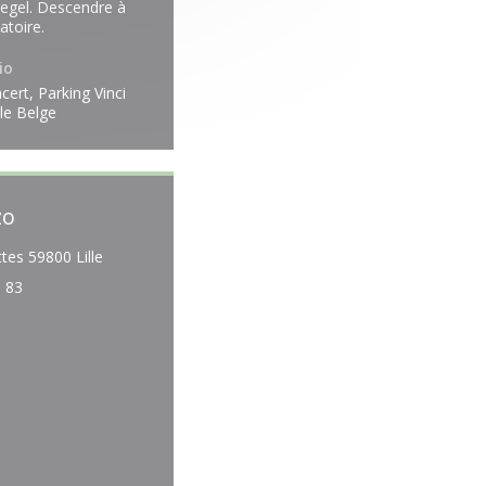
Hegel. Descendre à
atoire.
io
cert, Parking Vinci
le Belge
zo
((apre una nuova finestra))
tes 59800 Lille
9 83
ebook ((apre una nuova finestra))