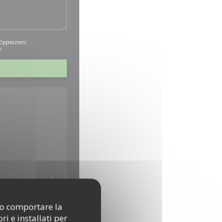
 Opposizioni:
y
.
kie possono raccogliere
ono comportare la
i e installati per