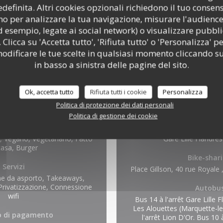
efinita. Altri cookies opzionali richiedono il tuo consen
o per analizzare la tua navigazione, misurare l'audience 
d esempio, legate ai social network) o visualizzare pubbli
 Clicca su 'Accetta tutto', 'Rifiuta tutto' o 'Personalizza' pe
odificare le tue scelte in qualsiasi momento cliccando su
in basso a sinistra delle pagine del sito.
Ok, accetta tutto
Rifiuta tutti i cookie
Personalizza
Politica di protezione dei dati personali
zioni pratiche
Access
Politica di gestione dei cookie
Cucina
Metro
r, Vegano, Vegetariano, Fatto
Gare Lille Flandre
casa, Burger
Bike-shar
Servizi
Place Gillson, 40 rue Royale 
ne da asporto, Takeaways,
Privatizzazione, Connessione
Autobu
wifi
Bus 14 à l'arrêt Gare Lille 
Les Alouettes (Marquette-le
 di pagamento
l'arrêt Lion D'Or. Bus 10 à