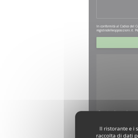
In conformità al Codice del C
registrodelleopposizioni.it
. P
Per visualizzare la ma
Il ristorante e 
raccolta di dati 