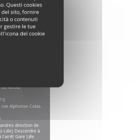
so. Questi cookies
del sito, fornire
cità o contenuti
r gestire le tue
ll'icona del cookie
o
s ou Rihour
ing
, rue Alphonse Colas.
s
Flandres direction de
z-Lille) Descendre à
 l'arrêt Gare Lille