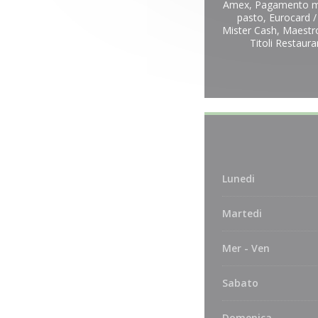
Amex, Pagamento mo
pasto, Eurocard 
Mister Cash, Maestro
Titoli Restaur
Lunedi
Martedi
Mer
-
Ven
Sabato
Domenica