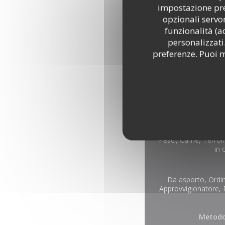
impostazione pred
opzionali servon
funzionalità (a
personalizzati.
preferenze. Puoi m
Informa
Pesci, Carne, Terroi
in 
Da asporto, Ordi
Approvvigionatore, 
Metodo