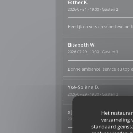
Esther
K
2026-07-31
- 19:00 - Gasten 2
Heerlijk en vers en superlieve bed
Elisabeth
W
2026-07-29
- 19:30 - Gasten 3
Bonne ambiance, service au top et
Ysé-Solène
D
2026-07-29
- 19:30 - Gasten 2
s
J
Het restauran
2026-07-26
- 19:30 - Gasten 4
verzameling v
standaard geïnsta