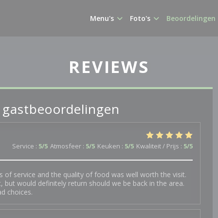
Menu's
Foto's
Beoordelingen
REVIEWS
 gastbeoordelingen
Service
:
5
/5
Atmosfeer
:
5
/5
Keuken
:
5
/5
Kwaliteit / Prijs
:
5
/5
ss of service and the quality of food was well worth the visit.
t, but would definitely return should we be back in the area.
ad choices.