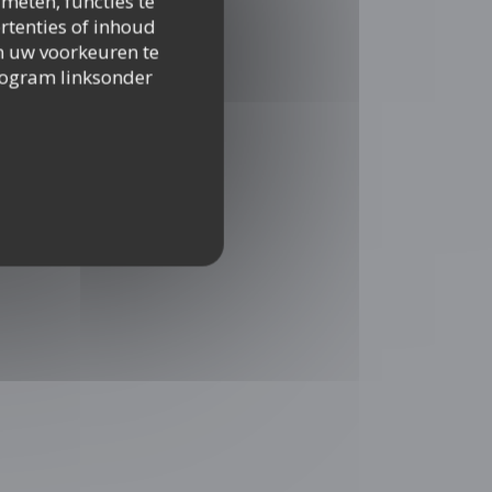
meten, functies te
rtenties of inhoud
 om uw voorkeuren te
togram linksonder