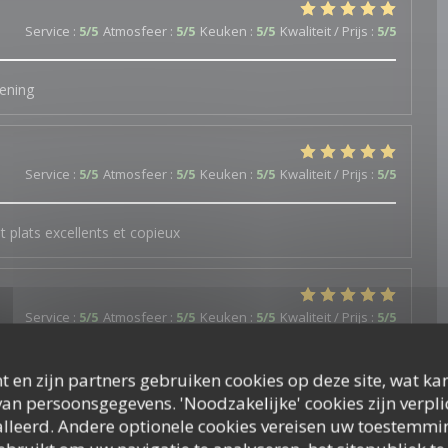
Service
:
5
/5
Atmosfeer
:
5
/5
Keuken
:
5
/5
Kwaliteit / Prijs
:
5
/5
iening
Service
:
5
/5
Atmosfeer
:
5
/5
Keuken
:
5
/5
Kwaliteit / Prijs
:
5
/5
 plats excellents et copieux
Service
:
5
/5
Atmosfeer
:
5
/5
Keuken
:
5
/5
Kwaliteit / Prijs
:
5
/5
t en zijn partners gebruiken cookies op deze site, wat kan
an persoonsgegevens. 'Noodzakelijke' cookies zijn verpl
Service
:
5
/5
Atmosfeer
:
5
/5
Keuken
:
5
/5
Kwaliteit / Prijs
:
5
/5
lleerd. Andere optionele cookies vereisen uw toestemmi