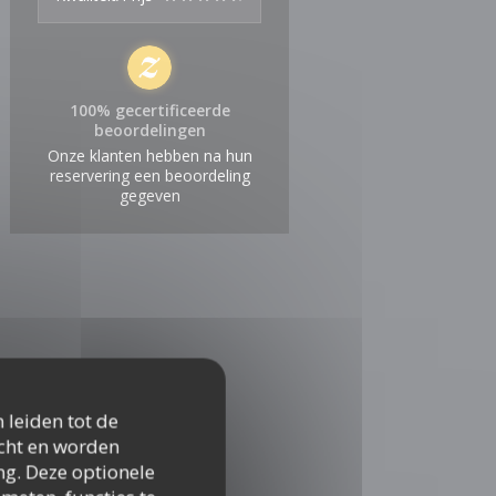
100% gecertificeerde
beoordelingen
Onze klanten hebben na hun
reservering een beoordeling
gegeven
 leiden tot de
icht en worden
ng. Deze optionele