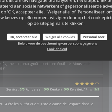
bruikt om uw navigatie te analyseren, het sitepubliek te 
c vegan options - and a thoughtful surprise to celebrate a
elateerd aan sociale netwerken) of gepersonaliseerde adve
onderful food and service.
 op 'OK, accepteer alle', 'Weiger alle' of 'Personaliseer'
uw keuzes op elk moment wijzigen door op het cookiepic
op de sitepagina's te klikken.
Service
:
4
/5
Atmosfeer
:
4
/5
Keuken
:
5
/5
Kwaliteit / Prijs
:
4
/5
OK, accepteer alle
Weiger alle cookies
Personaliseer
Beleid voor de bescherming van persoonsgegevens
Cookiebeleid
Service
:
5
/5
Atmosfeer
:
5
/5
Keuken
:
5
/5
Kwaliteit / Prijs
:
5
/5
 légumes copieux ,goûteux et bien équilibré. Mousse de
sir !
Service
:
5
/5
Atmosfeer
:
5
/5
Keuken
:
5
/5
Kwaliteit / Prijs
:
5
/5
u. 4 étoiles plutôt que 5 juste à cause de l'espace dans le