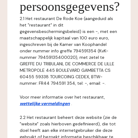
persoonsgegevens?
2.1 Het restaurant De Rode Koe (aangeduid als
het "restaurant" in dit
gegevensbeschermingsbeleid) is een -, met een
maatschappelijk kapitaal van 100 euro euro,
ingeschreven bij de Kamer van Koophandel
onder nummer info greffe 794591354 (KvK-
nummer 79459135400020), met zetel te
GREFFE DU TRIBULANL DE COMMERCE DE LILLE
METROPOLE 445 BOULEVARD GAMBETTA CS
60455 59338 TOURCOING CEDEX, BTW-
nummer: FR44 794591 354, tel: -, email: -.
Voor meer informatie over het restaurant,
wettelijke vermeldingen
.
2.2 Het restaurant beheert deze website (zie de
"website" zoals hierboven gedefinieerd), die tot
doel heeft aan elke internetgebruiker die deze
gebruikt of bezoekt informatie beschikbaar te