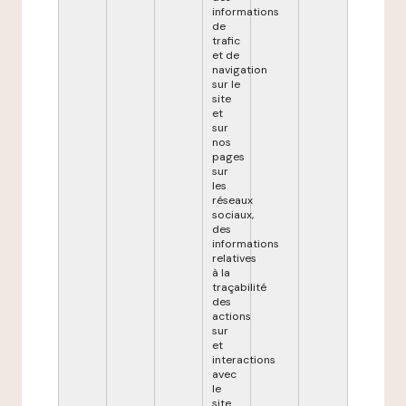
informations
de
trafic
et de
navigation
sur le
site
et
sur
nos
pages
sur
les
réseaux
sociaux,
des
informations
relatives
à la
traçabilité
des
actions
sur
et
interactions
avec
le
site