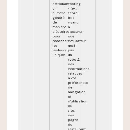
attribuant
scoring
un
» (ex :
numéro
score
généré
bot
de
visant
manière
à
aléatoire
s'assurer
pour
que
reconnaître
l'utilisateur
les
n'est
visiteurs
pas
uniques.
un
robot),
des
informations
relatives
à vos
préférences
de
navigation
et
d'utilisation
du
site,
des
pages
du
restaurant