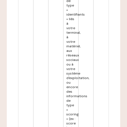
de
type
«
identifiants
» liés
à
votre
terminal,
à
votre
matériel,
aux
réseaux
sociaux
ou à
votre
système
d'exploitation,
ou
encore
des
informations
de
type
«
scoring
» (ex :
score