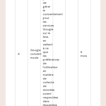
de
gérer
le
consentement
pour
les
services
Google
sur le
Site,
en
veillant
à ce
Google
que
6
4
consent
les
mois
mode
préférences
de
l'utilisateur
en
matière
de
collecte
de
données
soient
respectées
dans
l'ensemble