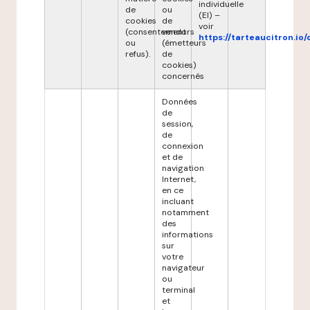
individuelle
de
ou
(EI) –
cookies
de
voir
(consentement
vendors
https://tarteaucitron.io/
ou
(émetteurs
refus).
de
cookies)
concernés
Données
de
session,
de
connexion
et de
navigation
Internet,
en ce
incluant
notamment
des
informations
sur
votre
navigateur
ou
terminal
et