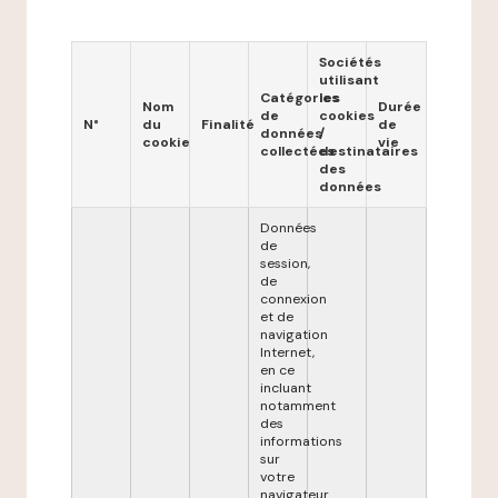
Sociétés
utilisant
Catégories
les
Nom
Durée
de
cookies
N°
du
Finalité
de
données
/
cookie
vie
collectées
destinataires
des
données
Données
de
session,
de
connexion
et de
navigation
Internet,
en ce
incluant
notamment
des
informations
sur
votre
navigateur