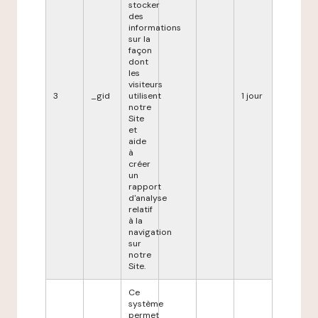
stocker
des
informations
sur la
façon
dont
les
visiteurs
3
_gid
utilisent
1 jour
notre
Site
et
aide
à
créer
un
rapport
d'analyse
relatif
à la
navigation
sur
notre
Site.
Ce
système
permet