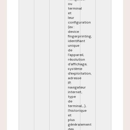
ou
terminal
et
leur
configuration
(ex :
device
fingerprinting,
identifiant
unique
de
l'appareil,
résolution
d'affichage,
système
d'exploitation,
adresse
IP,
navigateur
internet,
type
de
terminal,...),
l'historique
et
plus
généralement
des