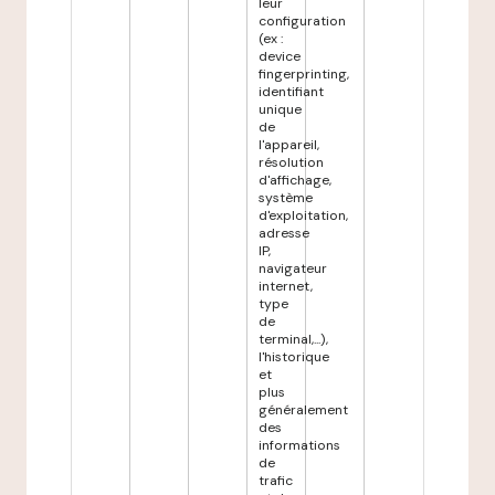
leur
configuration
(ex :
device
fingerprinting,
identifiant
unique
de
l'appareil,
résolution
d'affichage,
système
d'exploitation,
adresse
IP,
navigateur
internet,
type
de
terminal,...),
l'historique
et
plus
généralement
des
informations
de
trafic