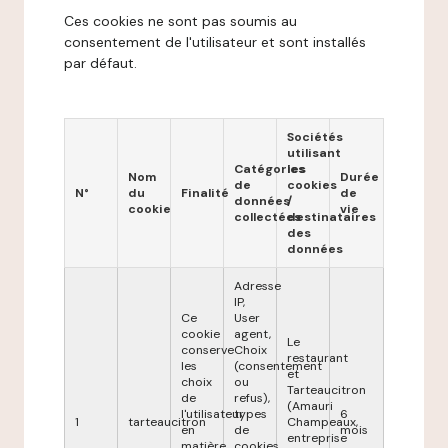
Ces cookies ne sont pas soumis au
consentement de l'utilisateur et sont installés
par défaut.
Sociétés
utilisant
Catégories
les
Nom
Durée
de
cookies
N°
du
Finalité
de
données
/
cookie
vie
collectées
destinataires
des
données
Adresse
IP,
Ce
User
cookie
agent,
Le
conserve
Choix
restaurant
les
(consentement
et
choix
ou
Tarteaucitron
de
refus),
(Amauri
l'utilisateur
types
6
1
tarteaucitron
Champeaux,
en
de
mois
entreprise
matière
cookies