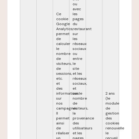
ou
avec
Ce
les
cookie
pages
Google
du
Analytics,
restaurant
permet
sur
de
les
calculer
réseaux
le
sociaux
nombre
ou
de
entre
visiteurs,
le
de
site
sessions,
et les
etc.
réseaux
et
sociaux,
des
et
informations
sur le
2 ans
sur
nombre
(le
nos
de
module
campagnes.
visiteurs,
de
Il
la
gestion
permet
provenance
des
ainsi
des
cookies
de
utilisateurs
renouvelle
réaliser
et les
le
un
pages
recueil