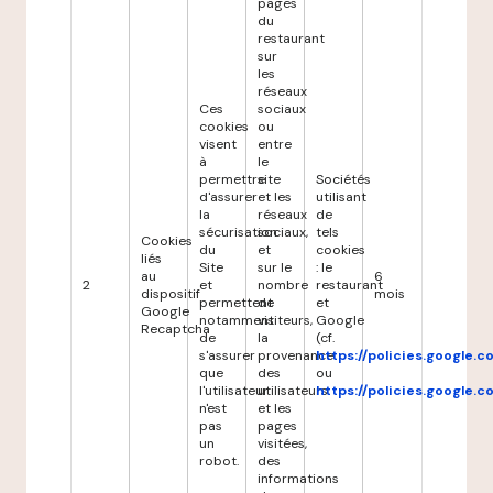
pages
du
restaurant
sur
les
réseaux
Ces
sociaux
cookies
ou
visent
entre
à
le
permettre
site
Sociétés
d'assurer
et les
utilisant
la
réseaux
de
sécurisation
sociaux,
tels
Cookies
du
et
cookies
liés
Site
sur le
: le
au
6
2
et
nombre
restaurant
dispositif
mois
permettent
de
et
Google
notamment
visiteurs,
Google
Recaptcha
de
la
(cf.
s'assurer
provenance
https://policies.google.
que
des
ou
l'utilisateur
utilisateurs
https://policies.google.
n'est
et les
pas
pages
un
visitées,
robot.
des
informations