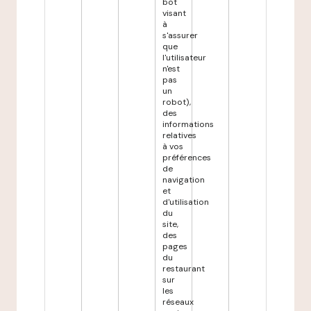
bot
visant
à
s'assurer
que
l'utilisateur
n'est
pas
un
robot),
des
informations
relatives
à vos
préférences
de
navigation
et
d'utilisation
du
site,
des
pages
du
restaurant
sur
les
réseaux