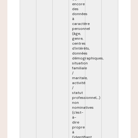
encore
des
données
à
caractère
personnel
(âge,
genre,
centres
d'intérêts,
données
démographiques,
situation
familiale
/
maritale,
activité
/
statut
professionnel,...)
non
nominatives
(c'est-
à-
dire
propre
à
l'identifiant