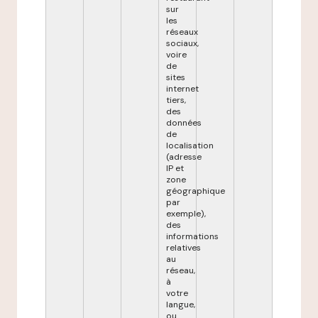
sur
les
réseaux
sociaux,
voire
de
sites
internet
tiers,
des
données
de
localisation
(adresse
IP et
zone
géographique
par
exemple),
des
informations
relatives
au
réseau,
à
votre
langue,
ou