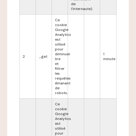
de
l'internaute).
Ce
cookie
Google
Analytics
est
utilisé
pour
diminuer
1
2
_gat
lire
minute
et
filtrer
les
requêtes
émanant
de
robots.
Ce
cookie
Google
Analytics
est
utilisé
pour