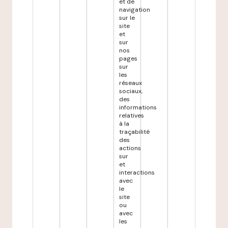
et de
navigation
sur le
site
et
sur
nos
pages
sur
les
réseaux
sociaux,
des
informations
relatives
à la
traçabilité
des
actions
sur
et
interactions
avec
le
site
ou
avec
les