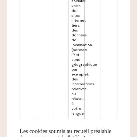
sociaux,
voire
de
sites
internet
tiers,
des
données
de
localisation
(adresse
IP et
zone
géographique
par
exemple),
des
informations
relatives
au
réseau,
à
votre
langue.
Les cookies soumis au recueil préalable