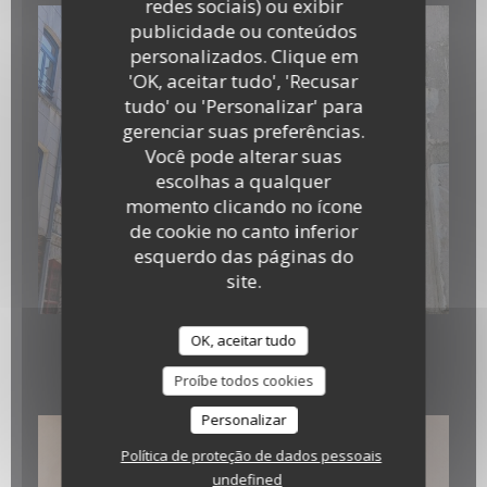
redes sociais) ou exibir
publicidade ou conteúdos
personalizados. Clique em
'OK, aceitar tudo', 'Recusar
tudo' ou 'Personalizar' para
gerenciar suas preferências.
Você pode alterar suas
escolhas a qualquer
momento clicando no ícone
de cookie no canto inferior
esquerdo das páginas do
site.
IMG-20260414-WA0000.jpg
OK, aceitar tudo
Suggestions 10.04.2026
Proíbe todos cookies
Personalizar
Política de proteção de dados pessoais
undefined