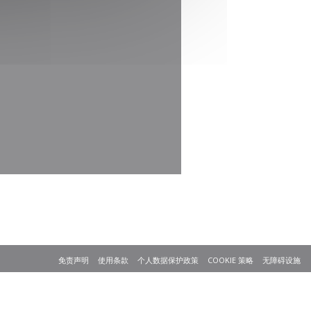
((在新窗口中打开))
((在新窗口中打开))
((在新窗口中打开))
((在新窗口中打开)
(
免责声明
使用条款
个人数据保护政策
COOKIE 策略
无障碍设施