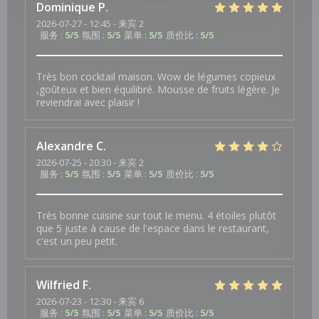
Dominique
P
2026-07-27
- 12:45 - 来宾 2
服务
:
5
/5
氛围
:
5
/5
菜单
:
5
/5
质价比
:
5
/5
Très bon cocktail maison. Wow de légumes copieux
,goûteux et bien équilibré. Mousse de fruits légère. Je
reviendrai avec plaisir !
Alexandre
C
2026-07-25
- 20:30 - 来宾 2
服务
:
5
/5
氛围
:
5
/5
菜单
:
5
/5
质价比
:
5
/5
Très bonne cuisine sur tout le menu. 4 étoiles plutôt
que 5 juste à cause de l'espace dans le restaurant,
c'est un peu petit.
Wilfried
F
2026-07-23
- 12:30 - 来宾 6
服务
:
5
/5
氛围
:
5
/5
菜单
:
5
/5
质价比
:
5
/5