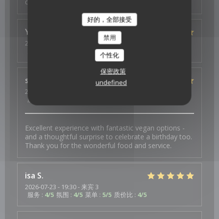
copieux
好的，全部接受
Ysé-Solène
D
禁用
2026-07-29
- 19:30 - 来宾 2
服务
:
5
/5
氛围
:
5
/5
菜单
:
5
/5
质价比
:
5
/5
个性化
保密政策
s
J
undefined
2026-07-26
- 19:30 - 来宾 4
服务
:
5
/5
氛围
:
5
/5
菜单
:
5
/5
质价比
:
5
/5
Excellent experience with fantastic vegan options -
and a thoughtful surprise to celebrate a birthday too.
Thank you for the wonderful food and service.
isa
S
2026-07-23
- 19:30 - 来宾 3
服务
:
4
/5
氛围
:
4
/5
菜单
:
5
/5
质价比
:
4
/5