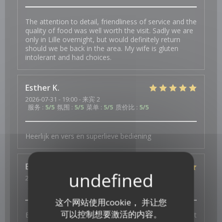
The attention to detail, friendliness of service and the
quality of food was well worth the visit. Sadly we are
only in Lille overnight, but would definitely return
should we be back in the area. My wife is gluten
intolerant and had choices.
Esther
K
2026-07-31
- 19:00 - 来宾 2
服务
:
5
/5
氛围
:
5
/5
菜单
:
5
/5
质价比
:
5
/5
Heerlijk en vers en superlieve bediening
Elisabeth
W
2026-07-29
- 19:30 - 来宾 3
服务
:
5
/5
氛围
:
5
/5
菜单
:
5
/5
质价比
:
5
/5
这个网站使用cookie， 并让您
可以控制想要激活的内容。
Bonne ambiance, service au top et plats excellents et