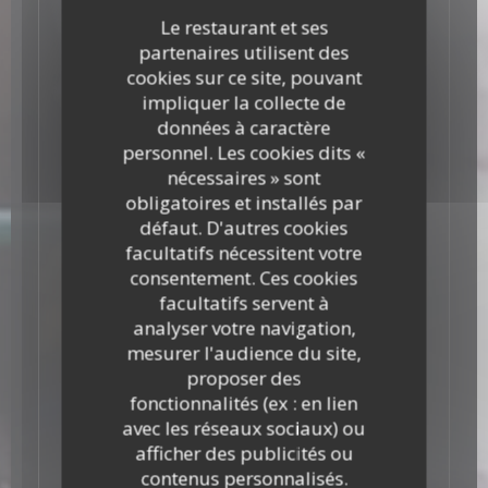
Le restaurant et ses
Notre jour de fermeture est le mardi.
partenaires utilisent des
cookies sur ce site, pouvant
impliquer la collecte de
Si vous souhaitez déguster nos plats chez
données à caractère
vous, nous vous proposons également
une option à emporter : vous pouvez soit
personnel. Les cookies dits «
appeler et venir chercher vos plats vous-
nécessaires » sont
même, soit commander par Deliveroo ou
obligatoires et installés par
Über Eats , nos 2 partenaires de livraison.
défaut. D'autres cookies
De Rode Koe est un nom flamand qui
facultatifs nécessitent votre
signifie La vache rouge. C’est la race d’une
consentement. Ces cookies
vache flamande qui était élevée autrefois
en Belgique. Nous avons choisi ce nom
facultatifs servent à
pour rendre hommage à nos origines et à
analyser votre navigation,
notre passion pour la gastronomie. Nous
mesurer l'audience du site,
espérons vous voir bientôt au restaurant
proposer des
De Rode Koe !
fonctionnalités (ex : en lien
avec les réseaux sociaux) ou
afficher des publicités ou
contenus personnalisés.