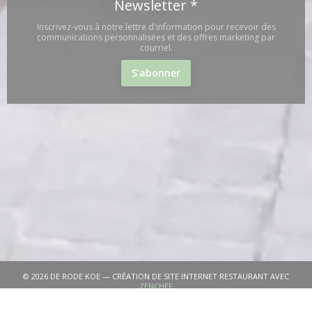
Newsletter
*
Inscrivez-vous à notre lettre d'information pour recevoir des
communications personnalisées et des offres marketing par
courriel.
S'abonner
© 2026 DE RODE KOE — CRÉATION DE SITE INTERNET RESTAURANT AVEC
((OUVRE UNE NOUVELLE FENÊTRE))
ZENCHEF
((OUVRE UNE NOUVELLE FENÊTRE
MENTIONS LÉGALES