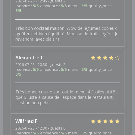
2026-07-27
- 12:45 - guests 2
service
:
5
/5
ambience
:
5
/5
menu
:
5
/5
quality_price
:
5
/5
Très bon cocktail maison. Wow de légumes copieux
,goûteux et bien équilibré. Mousse de fruits légère. Je
reviendrai avec plaisir !
Alexandre
C
2026-07-25
- 20:30 - guests 2
service
:
5
/5
ambience
:
5
/5
menu
:
5
/5
quality_price
:
5
/5
Très bonne cuisine sur tout le menu. 4 étoiles plutôt
que 5 juste à cause de l'espace dans le restaurant,
c'est un peu petit.
Wilfried
F
2026-07-23
- 12:30 - guests 6
service
:
5
/5
ambience
:
5
/5
menu
:
5
/5
quality_price
: