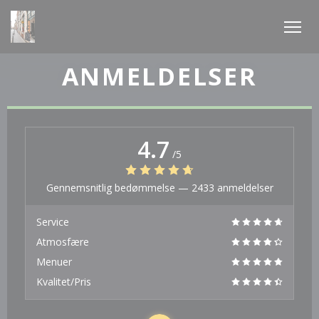
CCookie-styringspanel
ANMELDELSER
4.7
/5
Gennemsnitlig bedømmelse —
2433 anmeldelser
Service
Atmosfære
Menuer
Kvalitet/Pris