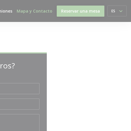
niones
Mapa y Contacto
Reservar una mesa
ES
ros?