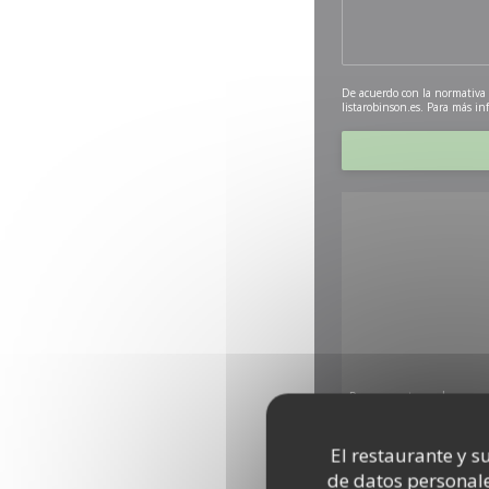
De acuerdo con la normativa d
listarobinson.es
. Para más in
Para mostrar el mapa 
El restaurante y su
de datos personale