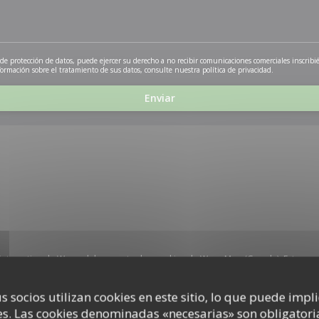
e protección de datos, puede ejercer su derecho a no recibir comunicaciones comerciales inscribi
formación sobre el tratamiento de sus datos, consulte nuestra
política de privacidad
.
interactivo de Waze, debe aceptar las cookies de Waze Map (Google). Estas co
datos de navegación y ubicación.
Permitir
s socios utilizan cookies en este sitio, lo que puede impl
s. Las cookies denominadas «necesarias» son obligatoria