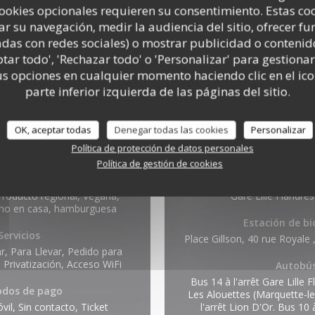
cookies opcionales requieren su consentimiento. Estas co
ar su navegación, medir la audiencia del sitio, ofrecer f
adas con redes sociales) o mostrar publicidad o contenid
ptar todo', 'Rechazar todo' o 'Personalizar' para gestionar
 opciones en cualquier momento haciendo clic en el ico
parte inferior izquierda de las páginas del sitio.
OK, aceptar todas
Denegar todas las cookies
Personalizar
Política de protección de datos personales
ación general
Acces
Política de gestión de cookies
Cocina
Metro
roducto regional, Vegana,
Gare Lille Flandre
cho en casa, hamburguesa
Estación de bi
Servicios
Place Gillson, 40 rue Royale 
r, Para Llevar, Pedido para
 Privatización, Acceso WiFi
Autobú
Bus 14 à l'arrêt Gare Lille 
dos de pago
Les Alouettes (Marquette-le
il, Sin contacto, Ticket
l'arrêt Lion D'Or. Bus 10 à