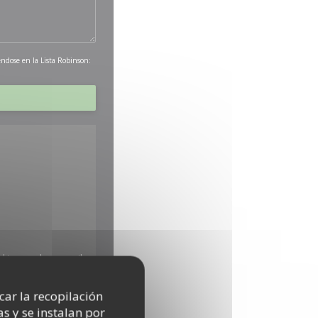
éndose en la Lista Robinson:
okies pueden recopilar
icar la recopilación
s y se instalan por