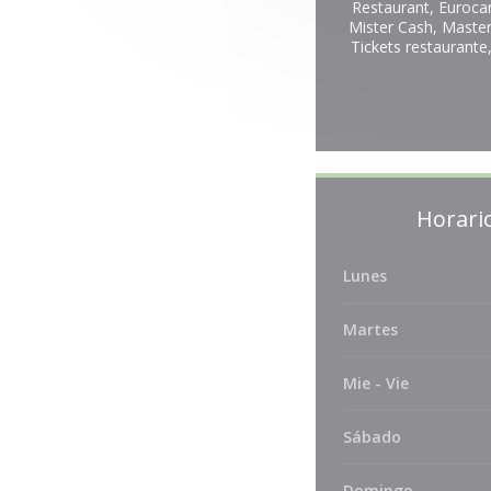
Restaurant, Euroca
Mister Cash, Master
Tickets restaurante,
Horari
Lunes
Martes
Mie
-
Vie
Sábado
Domingo