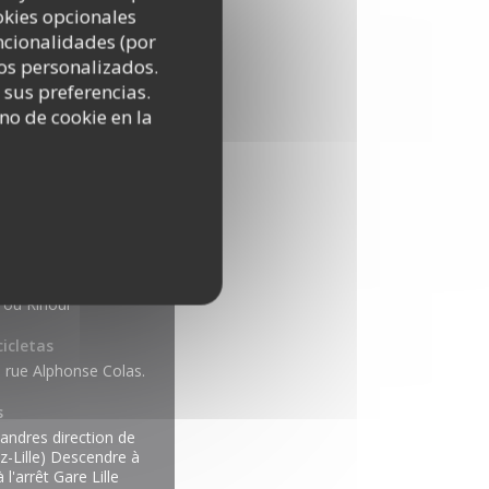
okies opcionales
uncionalidades (por
os personalizados.
 sus preferencias.
no de cookie en la
o
s ou Rihour
cicletas
, rue Alphonse Colas.
s
Flandres direction de
z-Lille) Descendre à
 l'arrêt Gare Lille