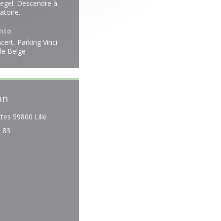
Hegel. Descendre à
atoire.
nto
cert, Parking Vinci
le Belge
ón
((abre en una nueva ventana))
tes 59800 Lille
9 83
ebook ((abre en una nueva ventana))