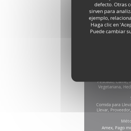
defecto. Otras 
sirven para analiz
ejemplo, relacion
Haga clic en 'Ace
Puede cambiar sus
Inform
Pescado, Carne, P
Vegetariana, He
Comida para Lleva
Llevar, Proveedor,
Méto
Amex, Pago móv