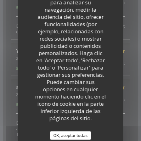
para analizar su
Servicio
:
5
/5
Ambiente
:
5
/5
Menú
:
5
/5
Calidad / Precio
:
5
/5
navegación, medir la
audiencia del sitio, ofrecer
funcionalidades (por
Bonne ambiance, service au top et plats excellents et
ejemplo, relacionadas con
copieux
redes sociales) o mostrar
publicidad o contenidos
Ysé-Solène
D
personalizados. Haga clic
2026-07-29
- 19:30 - Invitados 2
en 'Aceptar todo', 'Rechazar
Servicio
:
5
/5
Ambiente
:
5
/5
Menú
:
5
/5
Calidad / Precio
:
todo' o 'Personalizar' para
5
/5
gestionar sus preferencias.
Puede cambiar sus
s
J
opciones en cualquier
2026-07-26
- 19:30 - Invitados 4
momento haciendo clic en el
Servicio
:
5
/5
Ambiente
:
5
/5
Menú
:
5
/5
Calidad / Precio
:
icono de cookie en la parte
5
/5
inferior izquierda de las
páginas del sitio.
Excellent experience with fantastic vegan options -
and a thoughtful surprise to celebrate a birthday too.
Thank you for the wonderful food and service.
OK, aceptar todas