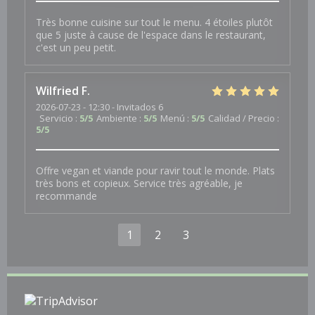
Très bonne cuisine sur tout le menu. 4 étoiles plutôt
que 5 juste à cause de l'espace dans le restaurant,
c'est un peu petit.
Wilfried
F
2026-07-23
- 12:30 - Invitados 6
Servicio
:
5
/5
Ambiente
:
5
/5
Menú
:
5
/5
Calidad / Precio
:
5
/5
Offre vegan et viande pour ravir tout le monde. Plats
très bons et copieux. Service très agréable, je
recommande
1
2
3