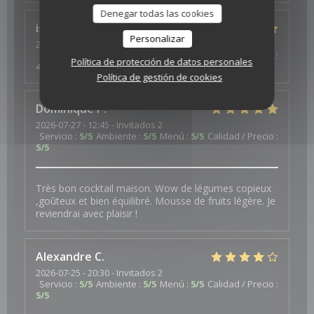
Denegar todas las cookies
isa
S
Personalizar
2026-07-23
- 19:30 - Invitados 3
Servicio
:
4
/5
Ambiente
:
4
/5
Menú
:
5
/5
Calidad / Precio
:
Política de protección de datos personales
4
/5
Política de gestión de cookies
Dominique
P
2026-07-27
- 12:45 - Invitados 2
Servicio
:
5
/5
Ambiente
:
5
/5
Menú
:
5
/5
Calidad / Precio
:
5
/5
Très bon cocktail maison. Wow de légumes copieux
,goûteux et bien équilibré. Mousse de fruits légère. Je
reviendrai avec plaisir !
Alexandre
C
2026-07-25
- 20:30 - Invitados 2
Servicio
:
5
/5
Ambiente
:
5
/5
Menú
:
5
/5
Calidad / Precio
:
5
/5