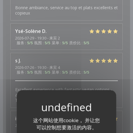
Bonne ambiance, service au top et plats excellents et
copieux
Ysé-Solène
D
2026-07-29
- 19:30 - 来宾 2
服务
:
5
/5
氛围
:
5
/5
菜单
:
5
/5
质价比
:
5
/5
s
J
2026-07-26
- 19:30 - 来宾 4
服务
:
5
/5
氛围
:
5
/5
菜单
:
5
/5
质价比
:
5
/5
Excellent experience with fantastic vegan options -
and a thoughtful surprise to celebrate a birthday too.
Thank you for the wonderful food and service.
isa
S
这个网站使用cookie， 并让您
2026-07-23
- 19:30 - 来宾 3
可以控制想要激活的内容。
服务
:
4
/5
氛围
:
4
/5
菜单
:
5
/5
质价比
:
4
/5