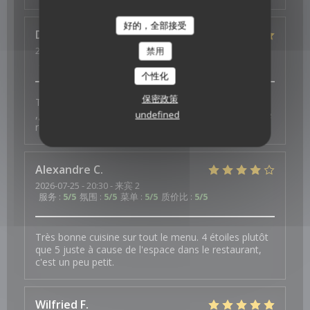
好的，全部接受
Dominique
P
2026-07-27
- 12:45 - 来宾 2
禁用
服务
:
5
/5
氛围
:
5
/5
菜单
:
5
/5
质价比
:
5
/5
个性化
保密政策
Très bon cocktail maison. Wow de légumes copieux
,goûteux et bien équilibré. Mousse de fruits légère. Je
undefined
reviendrai avec plaisir !
Alexandre
C
2026-07-25
- 20:30 - 来宾 2
服务
:
5
/5
氛围
:
5
/5
菜单
:
5
/5
质价比
:
5
/5
Très bonne cuisine sur tout le menu. 4 étoiles plutôt
que 5 juste à cause de l'espace dans le restaurant,
c'est un peu petit.
Wilfried
F