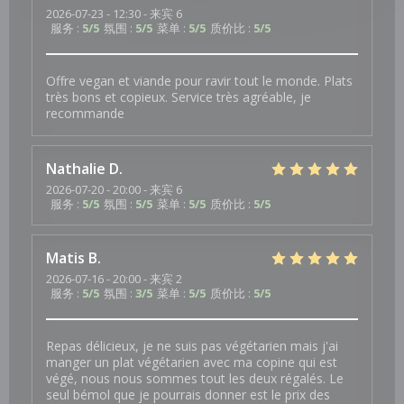
2026-07-23
- 12:30 - 来宾 6
服务
:
5
/5
氛围
:
5
/5
菜单
:
5
/5
质价比
:
5
/5
Offre vegan et viande pour ravir tout le monde. Plats
très bons et copieux. Service très agréable, je
recommande
Nathalie
D
2026-07-20
- 20:00 - 来宾 6
服务
:
5
/5
氛围
:
5
/5
菜单
:
5
/5
质价比
:
5
/5
Matis
B
2026-07-16
- 20:00 - 来宾 2
服务
:
5
/5
氛围
:
3
/5
菜单
:
5
/5
质价比
:
5
/5
Repas délicieux, je ne suis pas végétarien mais j'ai
manger un plat végétarien avec ma copine qui est
végé, nous nous sommes tout les deux régalés. Le
seul bémol que je pourrais donner est le prix des