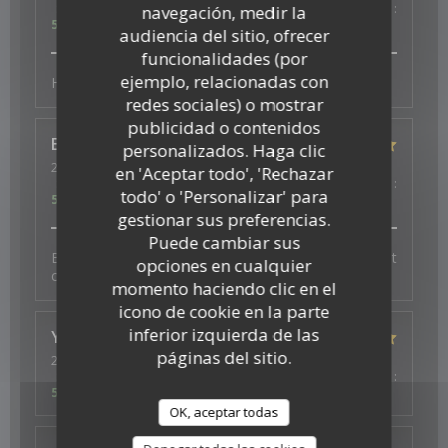
Servicio
:
5
/5
Ambiente
:
5
/5
Menú
:
5
/5
Calidad / Precio
:
navegación, medir la
5
/5
audiencia del sitio, ofrecer
funcionalidades (por
ejemplo, relacionadas con
Heerlijk en vers en superlieve bediening
redes sociales) o mostrar
publicidad o contenidos
Elisabeth
W
personalizados. Haga clic
2026-07-29
- 19:30 - Invitados 3
en 'Aceptar todo', 'Rechazar
Servicio
:
5
/5
Ambiente
:
5
/5
Menú
:
5
/5
Calidad / Precio
:
todo' o 'Personalizar' para
5
/5
gestionar sus preferencias.
Puede cambiar sus
Bonne ambiance, service au top et plats excellents et
opciones en cualquier
copieux
momento haciendo clic en el
icono de cookie en la parte
inferior izquierda de las
Ysé-Solène
D
páginas del sitio.
2026-07-29
- 19:30 - Invitados 2
Servicio
:
5
/5
Ambiente
:
5
/5
Menú
:
5
/5
Calidad / Precio
:
5
/5
OK, aceptar todas