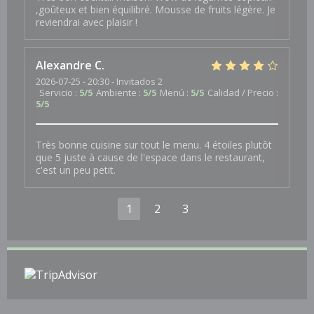
,goûteux et bien équilibré. Mousse de fruits légère. Je
reviendrai avec plaisir !
Alexandre
C
2026-07-25
- 20:30 - Invitados 2
Servicio
:
5
/5
Ambiente
:
5
/5
Menú
:
5
/5
Calidad / Precio
:
5
/5
Très bonne cuisine sur tout le menu. 4 étoiles plutôt
que 5 juste à cause de l'espace dans le restaurant,
c'est un peu petit.
1
2
3