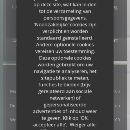
Diensten
op deze site, wat kan leiden
Haal maaltijden weg, Meeneem maaltijden op bestelling,
tot de verzameling van
Take away, traiteur, Private Hire, WIFI
persoonsgegevens.
Betaalmethoden
'Noodzakelijke' cookies zijn
Amex, Mobile payment, Zonder contact, Restaurant
verplicht en worden
Ticket, Eurocard / Mastercard, Bancontact / Mister
standaard geïnstalleerd.
CashBancontact / Mister Cash, meester, Visa, Paiement
Andere optionele cookies
Sans ContactPaiement Sans Contact, restaurant van
vereisen uw toestemming.
Titres, Contant geld, Debetkaart
Deze optionele cookies
worden gebruikt om uw
navigatie te analyseren, het
Openingstijden
sitepubliek te meten,
functies te bieden (bijv.
gerelateerd aan sociale
Maandag
11:30 - 15:00
18:00 - 22:00
•
netwerken) of
gepersonaliseerde
Dinsdag
Gesloten
advertenties of inhoud weer
te geven. Klik op 'OK,
Woe
-
Vri
11:30 - 15:00
18:00 - 22:00
•
accepteer alle', 'Weiger alle'