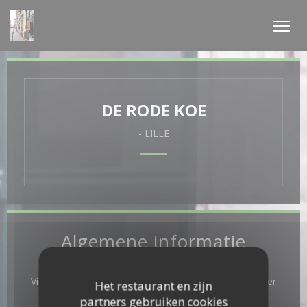
Cookies beheer paneel
DE RODE KOE
-
LILLE
Algemene informatie
Keuken
Vis, Vlees, terroir, Vegan, veggie, Eigengemaakt, Burger
Het restaurant en zijn
partners gebruiken cookies