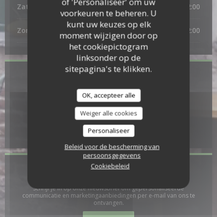
of 'Personaliseer' om uw
Zaterdag
11:30 - 22:00
voorkeuren te beheren. U
kunt uw keuzes op elk
Zondag
11:00 - 15:30
18:00 - 22:00
•
moment wijzigen door op
het cookiepictogram
linksonder op de
sitepagina's te klikken.
Locatie
OK, accepteer alle
((opent in een n
29 rue des Trois-Mollettes 59800 Lille
09 73 54 79 83
Weiger alle cookies
Personaliseer
Facebook ((opent in een nieuw
Beleid voor de bescherming van
persoonsgegevens
Cookiebeleid
Word op de hoogte gehouden
*
Schrijf je in op onze nieuwsbrief om gepersonaliseerde
communicatie en marketingaanbiedingen per e-mail van ons te
ontvangen.