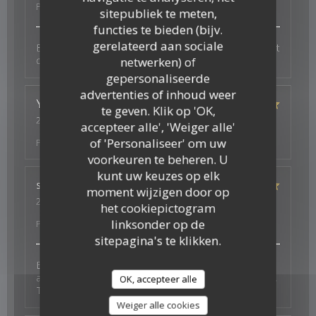
Prijs
:
5
/5
sitepubliek te meten,
functies te bieden (bijv.
gerelateerd aan sociale
Bonne ambiance, service au top et plats excellents et
copieux
netwerken) of
gepersonaliseerde
advertenties of inhoud weer
Ysé-Solène
D
te geven. Klik op 'OK,
2026-07-29
- 19:30 - Gasten 2
accepteer alle', 'Weiger alle'
Service
:
5
/5
Atmosfeer
:
5
/5
Keuken
:
5
/5
Kwaliteit /
of 'Personaliseer' om uw
Prijs
:
5
/5
voorkeuren te beheren. U
kunt uw keuzes op elk
s
J
moment wijzigen door op
2026-07-26
- 19:30 - Gasten 4
het cookiepictogram
Service
:
5
/5
Atmosfeer
:
5
/5
Keuken
:
5
/5
Kwaliteit /
linksonder op de
Prijs
:
5
/5
sitepagina's te klikken.
Excellent experience with fantastic vegan options -
and a thoughtful surprise to celebrate a birthday too.
OK, accepteer alle
Thank you for the wonderful food and service.
Weiger alle cookies