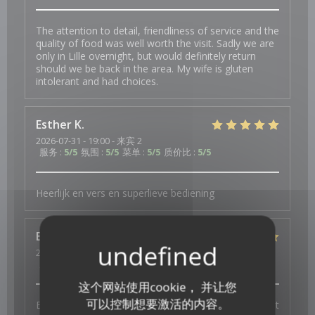
The attention to detail, friendliness of service and the
quality of food was well worth the visit. Sadly we are
only in Lille overnight, but would definitely return
should we be back in the area. My wife is gluten
intolerant and had choices.
Esther
K
2026-07-31
- 19:00 - 来宾 2
服务
:
5
/5
氛围
:
5
/5
菜单
:
5
/5
质价比
:
5
/5
Heerlijk en vers en superlieve bediening
Elisabeth
W
2026-07-29
- 19:30 - 来宾 3
服务
:
5
/5
氛围
:
5
/5
菜单
:
5
/5
质价比
:
5
/5
这个网站使用cookie， 并让您
可以控制想要激活的内容。
Bonne ambiance, service au top et plats excellents et