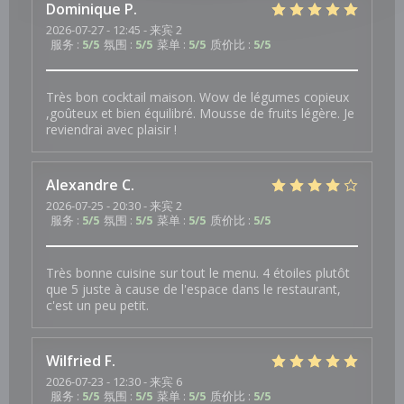
Dominique
P
2026-07-27
- 12:45 - 来宾 2
服务
:
5
/5
氛围
:
5
/5
菜单
:
5
/5
质价比
:
5
/5
Très bon cocktail maison. Wow de légumes copieux
,goûteux et bien équilibré. Mousse de fruits légère. Je
reviendrai avec plaisir !
Alexandre
C
2026-07-25
- 20:30 - 来宾 2
服务
:
5
/5
氛围
:
5
/5
菜单
:
5
/5
质价比
:
5
/5
Très bonne cuisine sur tout le menu. 4 étoiles plutôt
que 5 juste à cause de l'espace dans le restaurant,
c'est un peu petit.
Wilfried
F
2026-07-23
- 12:30 - 来宾 6
服务
:
5
/5
氛围
:
5
/5
菜单
:
5
/5
质价比
:
5
/5