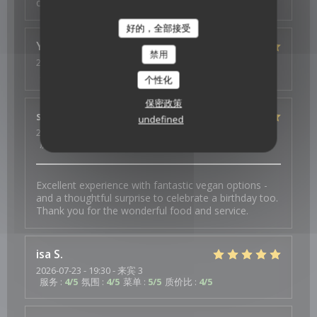
copieux
好的，全部接受
Ysé-Solène
D
禁用
2026-07-29
- 19:30 - 来宾 2
服务
:
5
/5
氛围
:
5
/5
菜单
:
5
/5
质价比
:
5
/5
个性化
保密政策
s
J
undefined
2026-07-26
- 19:30 - 来宾 4
服务
:
5
/5
氛围
:
5
/5
菜单
:
5
/5
质价比
:
5
/5
Excellent experience with fantastic vegan options -
and a thoughtful surprise to celebrate a birthday too.
Thank you for the wonderful food and service.
isa
S
2026-07-23
- 19:30 - 来宾 3
服务
:
4
/5
氛围
:
4
/5
菜单
:
5
/5
质价比
:
4
/5