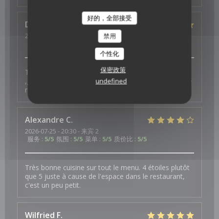
好的，全部接受
Dominique
P
2026-07-27
- 12:45 - 来宾 2
禁用
服务
:
5
/5
氛围
:
5
/5
菜单
:
5
/5
质价比
:
5
/5
个性化
保密政策
Très bon cocktail maison. Wow de légumes copieux
,goûteux et bien équilibré. Mousse de fruits légère. Je
undefined
reviendrai avec plaisir !
Alexandre
C
2026-07-25
- 20:30 - 来宾 2
服务
:
5
/5
氛围
:
5
/5
菜单
:
5
/5
质价比
:
5
/5
Très bonne cuisine sur tout le menu. 4 étoiles plutôt
que 5 juste à cause de l'espace dans le restaurant,
c'est un peu petit.
Wilfried
F