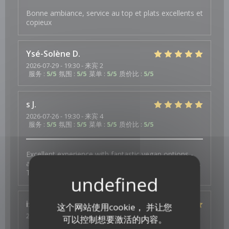
Bonne ambiance, service au top et plats excellents et
copieux
Ysé-Solène
D
2026-07-29
- 19:30 - 来宾 2
服务
:
5
/5
氛围
:
5
/5
菜单
:
5
/5
质价比
:
5
/5
s
J
2026-07-26
- 19:30 - 来宾 4
服务
:
5
/5
氛围
:
5
/5
菜单
:
5
/5
质价比
:
5
/5
Excellent experience with fantastic vegan options -
and a thoughtful surprise to celebrate a birthday too.
Thank you for the wonderful food and service.
isa
S
这个网站使用cookie， 并让您
2026-07-23
- 19:30 - 来宾 3
可以控制想要激活的内容。
服务
:
4
/5
氛围
:
4
/5
菜单
:
5
/5
质价比
:
4
/5