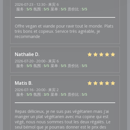
2026-07-23
- 12:30 - 来宾 6
服务
:
5
/5
氛围
:
5
/5
菜单
:
5
/5
质价比
:
5
/5
Offre vegan et viande pour ravir tout le monde. Plats
très bons et copieux. Service très agréable, je
recommande
Nathalie
D
2026-07-20
- 20:00 - 来宾 6
服务
:
5
/5
氛围
:
5
/5
菜单
:
5
/5
质价比
:
5
/5
Matis
B
2026-07-16
- 20:00 - 来宾 2
服务
:
5
/5
氛围
:
3
/5
菜单
:
5
/5
质价比
:
5
/5
Repas délicieux, je ne suis pas végétarien mais j'ai
manger un plat végétarien avec ma copine qui est
végé, nous nous sommes tout les deux régalés. Le
seul bémol que je pourrais donner est le prix des