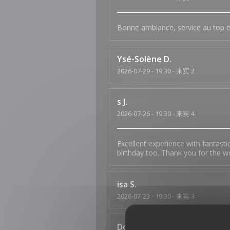
Bonne ambiance, service au top et
Ysé-Solène
D
2026-07-29
- 19:30 - 来宾 2
s
J
2026-07-26
- 19:30 - 来宾 4
Excellent experience with fantasti
birthday too. Thank you for the w
isa
S
2026-07-23
- 19:30 - 来宾 3
Dominique
P