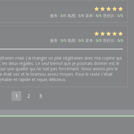
服务
:
5
/5
氛围
:
5
/5
菜单
:
5
/5
质价比
:
5
/5
服务
:
5
/5
氛围
:
3
/5
菜单
:
5
/5
质价比
:
5
/5
gétarien mais j'ai manger un plat végétarien avec ma copine qui
es deux régalés. Le seul bémol que je pourrais donner est le
our une qualité qui ne suit pas forcément. Nous avions pris le
e était sec et le tiramisu assez moyen. Pour le reste c'était
gréable et rapide et repas délicieux.
1
2
3