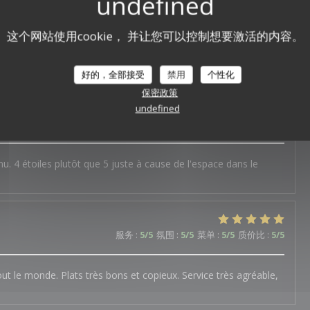
服务
:
5
/5
氛围
:
5
/5
菜单
:
5
/5
质价比
:
5
/5
这个网站使用cookie， 并让您可以控制想要激活的内容。
légumes copieux ,goûteux et bien équilibré. Mousse de fruits
好的，全部接受
禁用
个性化
保密政策
undefined
服务
:
5
/5
氛围
:
5
/5
菜单
:
5
/5
质价比
:
5
/5
u. 4 étoiles plutôt que 5 juste à cause de l'espace dans le
服务
:
5
/5
氛围
:
5
/5
菜单
:
5
/5
质价比
:
5
/5
out le monde. Plats très bons et copieux. Service très agréable,