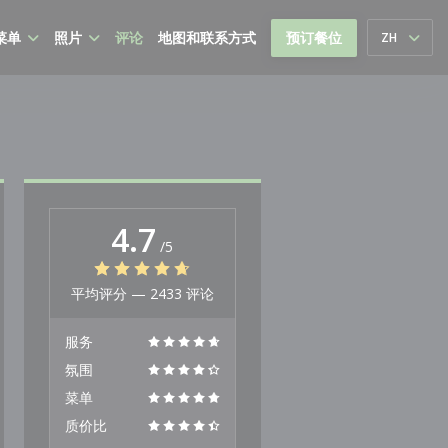
菜单
照片
评论
地图和联系方式
预订餐位
ZH
4.7
/5
平均评分 —
2433 评论
服务
氛围
菜单
质价比