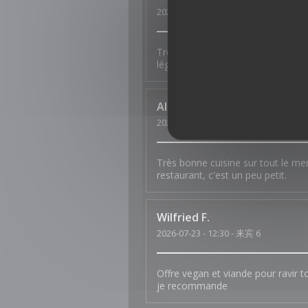
2026-07-27
- 12:45 - 来宾 2
Très bon cocktail maison. Wow de 
légère. Je reviendrai avec plaisir !
Alexandre
C
2026-07-25
- 20:30 - 来宾 2
Très bonne cuisine sur tout le men
restaurant, c'est un peu petit.
Wilfried
F
2026-07-23
- 12:30 - 来宾 6
Offre vegan et viande pour ravir t
je recommande