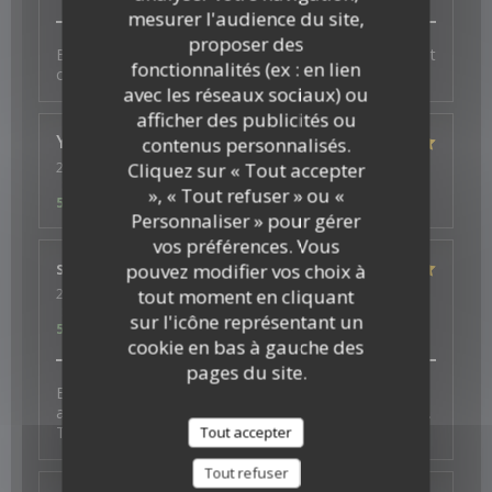
mesurer l'audience du site,
proposer des
Bonne ambiance, service au top et plats excellents et
fonctionnalités (ex : en lien
copieux
avec les réseaux sociaux) ou
afficher des publicités ou
Ysé-Solène
D
contenus personnalisés.
2026-07-29
- 19:30 - Couverts 2
Cliquez sur « Tout accepter
Service
:
5
/5
Ambiance
:
5
/5
Cuisine
:
5
/5
Qualité / Prix
:
», « Tout refuser » ou «
5
/5
Personnaliser » pour gérer
vos préférences. Vous
s
J
pouvez modifier vos choix à
2026-07-26
- 19:30 - Couverts 4
tout moment en cliquant
Service
:
5
/5
Ambiance
:
5
/5
Cuisine
:
5
/5
Qualité / Prix
:
sur l'icône représentant un
5
/5
cookie en bas à gauche des
pages du site.
Excellent experience with fantastic vegan options -
and a thoughtful surprise to celebrate a birthday too.
Thank you for the wonderful food and service.
Tout accepter
Tout refuser