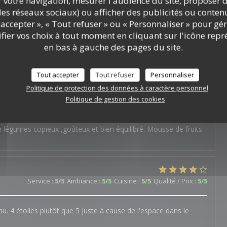
r votre navigation, mesurer l'audience du site, proposer d
c vegan options - and a thoughtful surprise to celebrate a
c les réseaux sociaux) ou afficher des publicités ou conte
onderful food and service.
accepter », « Tout refuser » ou « Personnaliser » pour gé
ier vos choix à tout moment en cliquant sur l'icône repr
en bas à gauche des pages du site.
Service
:
4
/5
Ambiance
:
4
/5
Cuisine
:
5
/5
Qualité / Prix
:
4
/5
Tout accepter
Tout refuser
Personnaliser
Politique de protection des données à caractère personnel
Politique de gestion des cookies
Service
:
5
/5
Ambiance
:
5
/5
Cuisine
:
5
/5
Qualité / Prix
:
5
/5
légumes copieux ,goûteux et bien équilibré. Mousse de fruits
Service
:
5
/5
Ambiance
:
5
/5
Cuisine
:
5
/5
Qualité / Prix
:
5
/5
u. 4 étoiles plutôt que 5 juste à cause de l'espace dans le