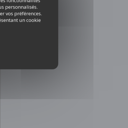
es fonctionnalités
nus personnalisés.
rer vos préférences.
ésentant un cookie