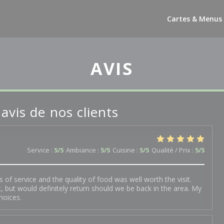
Cartes & Menus
AVIS
 avis de nos clients
Service
:
5
/5
Ambiance
:
5
/5
Cuisine
:
5
/5
Qualité / Prix
:
5
/5
ss of service and the quality of food was well worth the visit.
ht, but would definitely return should we be back in the area. My
hoices.