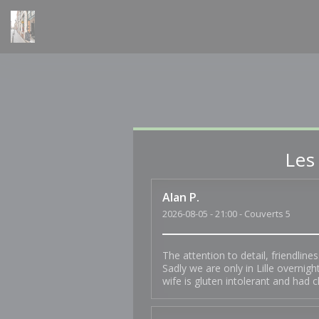
Personnalisation de vos choix en matière de cookies
Les
Alan
P
2026-08-05
- 21:00 - Couverts 5
The attention to detail, friendline
Sadly we are only in Lille overnig
wife is gluten intolerant and had c