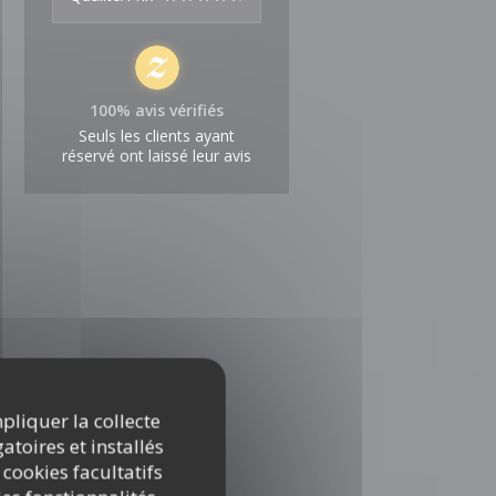
100% avis vérifiés
Seuls les clients ayant
réservé ont laissé leur avis
mpliquer la collecte
atoires et installés
 cookies facultatifs