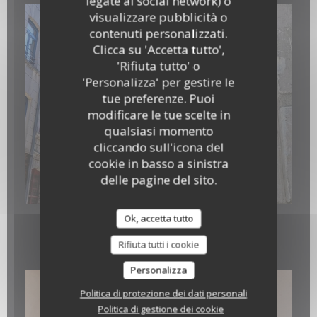
legate ai social network) o
visualizzare pubblicità o
contenuti personalizzati.
Clicca su 'Accetta tutto',
'Rifiuta tutto' o
'Personalizza' per gestire le
tue preferenze. Puoi
modificare le tue scelte in
qualsiasi momento
cliccando sull'icona del
cookie in basso a sinistra
delle pagine del sito.
IMG-20260414-WA0000.jpg
Ok, accetta tutto
Suggestions 10.04.2026
Rifiuta tutti i cookie
Personalizza
Politica di protezione dei dati personali
Politica di gestione dei cookie