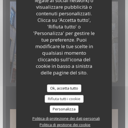
legate ai social network) o
visualizzare pubblicità o
contenuti personalizzati.
Clicca su 'Accetta tutto',
'Rifiuta tutto' o
'Personalizza' per gestire le
tue preferenze. Puoi
modificare le tue scelte in
qualsiasi momento
cliccando sull'icona del
cookie in basso a sinistra
delle pagine del sito.
IMG-20260414-WA0000.jpg
Ok, accetta tutto
Suggestions 10.04.2026
Rifiuta tutti i cookie
Personalizza
Politica di protezione dei dati personali
Politica di gestione dei cookie