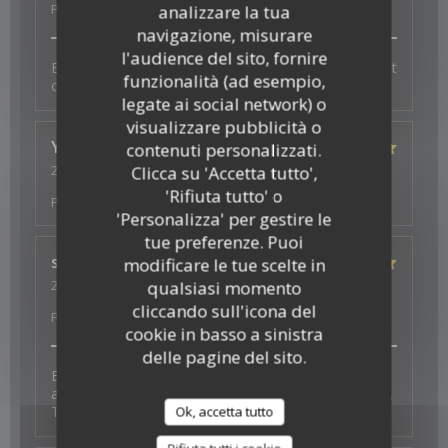
Prezzo
:
5
/5
analizzare la tua
navigazione, misurare
l'audience del sito, fornire
Bonne ambiance, service au top et plats excellents et
funzionalità (ad esempio,
copieux
legate ai social network) o
visualizzare pubblicità o
Ysé-Solène
D
contenuti personalizzati.
2026-07-29
- 19:30 - Ospiti 2
Clicca su 'Accetta tutto',
Servizio
:
5
/5
Atmosfera
:
5
/5
Cucina
:
5
/5
Qualità /
'Rifiuta tutto' o
Prezzo
:
5
/5
'Personalizza' per gestire le
tue preferenze. Puoi
s
J
modificare le tue scelte in
2026-07-26
- 19:30 - Ospiti 4
qualsiasi momento
Servizio
:
5
/5
Atmosfera
:
5
/5
Cucina
:
5
/5
Qualità /
cliccando sull'icona del
Prezzo
:
5
/5
cookie in basso a sinistra
delle pagine del sito.
Excellent experience with fantastic vegan options -
and a thoughtful surprise to celebrate a birthday too.
Thank you for the wonderful food and service.
Ok, accetta tutto