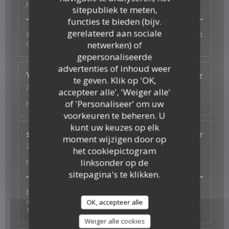
Prijs
:
5
/5
sitepubliek te meten,
functies te bieden (bijv.
gerelateerd aan sociale
Bonne ambiance, service au top et plats excellents et
copieux
netwerken) of
gepersonaliseerde
advertenties of inhoud weer
Ysé-Solène
D
te geven. Klik op 'OK,
2026-07-29
- 19:30 - Gasten 2
accepteer alle', 'Weiger alle'
Service
:
5
/5
Atmosfeer
:
5
/5
Keuken
:
5
/5
Kwaliteit /
of 'Personaliseer' om uw
Prijs
:
5
/5
voorkeuren te beheren. U
kunt uw keuzes op elk
s
J
moment wijzigen door op
2026-07-26
- 19:30 - Gasten 4
het cookiepictogram
Service
:
5
/5
Atmosfeer
:
5
/5
Keuken
:
5
/5
Kwaliteit /
linksonder op de
Prijs
:
5
/5
sitepagina's te klikken.
Excellent experience with fantastic vegan options -
and a thoughtful surprise to celebrate a birthday too.
OK, accepteer alle
Thank you for the wonderful food and service.
Weiger alle cookies