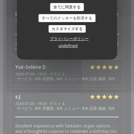
全てに同意する
Elisabeth
W
すべてのクッキーを拒否する
2026-07-29
- 19:30 - ゲスト 3
サービス
:
5
/5
雰囲気
:
5
/5
メニュー
:
5
/5
品質-価格
:
5
/5
カスタマイズする
プライバシーポリシー
Bonne ambiance, service au top et plats excellents et
undefined
copieux
Ysé-Solène
D
2026-07-29
- 19:30 - ゲスト 2
サービス
:
5
/5
雰囲気
:
5
/5
メニュー
:
5
/5
品質-価格
:
5
/5
s
J
2026-07-26
- 19:30 - ゲスト 4
サービス
:
5
/5
雰囲気
:
5
/5
メニュー
:
5
/5
品質-価格
:
5
/5
Excellent experience with fantastic vegan options -
and a thoughtful surprise to celebrate a birthday too.