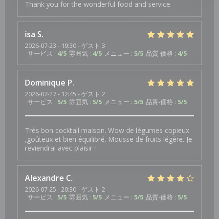
Thank you for the wonderful food and service.
isa
S
2026-07-23
- 19:30 - ゲスト 3
サービス
:
4
/5
雰囲気
:
4
/5
メニュー
:
5
/5
品質-価格
:
4
/5
Dominique
P
2026-07-27
- 12:45 - ゲスト 2
サービス
:
5
/5
雰囲気
:
5
/5
メニュー
:
5
/5
品質-価格
:
5
/5
Très bon cocktail maison. Wow de légumes copieux
,goûteux et bien équilibré. Mousse de fruits légère. Je
reviendrai avec plaisir !
Alexandre
C
2026-07-25
- 20:30 - ゲスト 2
サービス
:
5
/5
雰囲気
:
5
/5
メニュー
:
5
/5
品質-価格
:
5
/5