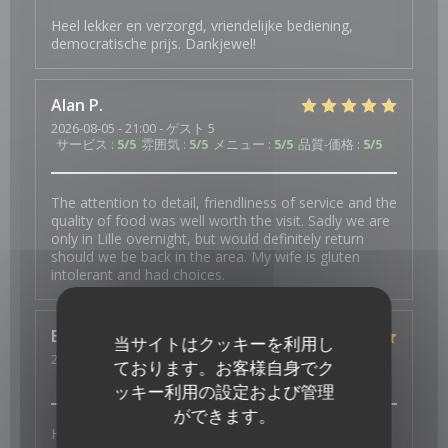
Heel lekker en verzorgd, vriendelijke bediening,
democratische prijs. Dankjewel!
Alan
P
2026-08-05
- 21:00 - ゲスト 5
サービス
:
5
/5
雰囲気
:
5
/5
メニュー
:
5
/5
品質-価格
:
5
/5
The attention to detail, friendliness of service and the
quality of food was well worth the visit. Sadly we are
only in Lille overnight, but would definitely return
should we be back in the area. My wife is gluten
intolerant and had choices.
Esther
K
当サイトはクッキーを利用し
2026-07-31
- 19:00 - ゲスト 2
ております。お客様自身でク
サービス
:
5
/5
雰囲気
:
5
/5
メニュー
:
5
/5
品質-価格
:
5
/5
ッキー利用の設定および管理
ができます。
Heerlijk en vers en superlieve bediening