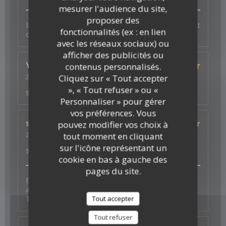
mesurer l'audience du site,
proposer des
Bonne ambiance, service au top et plats excellents et
fonctionnalités (ex : en lien
copieux
avec les réseaux sociaux) ou
afficher des publicités ou
Ysé-Solène
D
contenus personnalisés.
2026-07-29
- 19:30 - Couverts 2
Cliquez sur « Tout accepter
Service
:
5
/5
Ambiance
:
5
/5
Cuisine
:
5
/5
Qualité / Prix
:
», « Tout refuser » ou «
5
/5
Personnaliser » pour gérer
vos préférences. Vous
s
J
pouvez modifier vos choix à
2026-07-26
- 19:30 - Couverts 4
tout moment en cliquant
Service
:
5
/5
Ambiance
:
5
/5
Cuisine
:
5
/5
Qualité / Prix
:
sur l'icône représentant un
5
/5
cookie en bas à gauche des
pages du site.
Excellent experience with fantastic vegan options -
and a thoughtful surprise to celebrate a birthday too.
Thank you for the wonderful food and service.
Tout accepter
Tout refuser