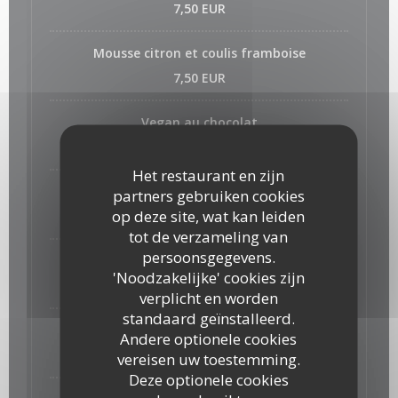
7,50 EUR
Mousse citron et coulis framboise
7,50 EUR
Vegan au chocolat
7,50 EUR
Het restaurant en zijn
Crème brulé
partners gebruiken cookies
op deze site, wat kan leiden
7,50 EUR
tot de verzameling van
persoonsgegevens.
gateau chaud pomme a la cannelle
'Noodzakelijke' cookies zijn
7,50 EUR
verplicht en worden
standaard geïnstalleerd.
pudding cru de chia, mangue et citron v ert
Andere optionele cookies
7,50 EUR
vereisen uw toestemming.
Deze optionele cookies