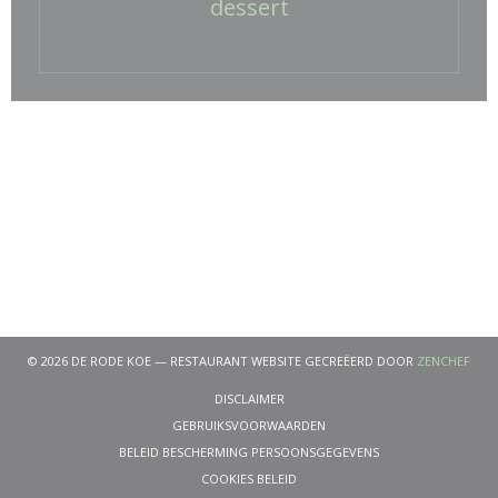
dessert
((OP
© 2026 DE RODE KOE — RESTAURANT WEBSITE GECREËERD DOOR
ZENCHEF
((OPENT IN EEN NIEUW VENSTER))
DISCLAIMER
((OPENT IN EEN NIEUW VENST
GEBRUIKSVOORWAARDEN
((OPENT IN EEN NIE
BELEID BESCHERMING PERSOONSGEGEVENS
((OPENT IN EEN NIEUW VENSTER))
COOKIES BELEID