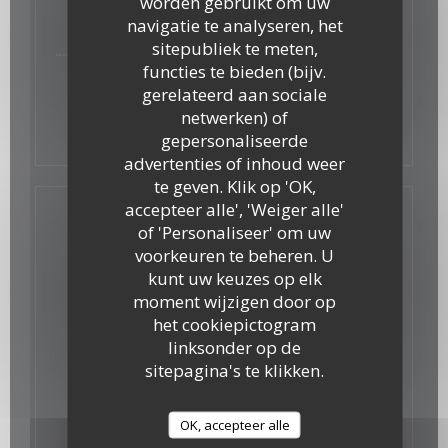
worden gebruikt om uw
Dame Blanche
navigatie te analyseren, het
8,50 EUR
sitepubliek te meten,
functies te bieden (bijv.
Trio de sorbet
gerelateerd aan sociale
mangue/framboise/citron
netwerken) of
8,50 EUR
gepersonaliseerde
advertenties of inhoud weer
te geven. Klik op 'OK,
accepteer alle', 'Weiger alle'
Boissons
of 'Personaliseer' om uw
voorkeuren te beheren. U
kunt uw keuzes op elk
moment wijzigen door op
Bières
het cookiepictogram
linksonder op de
sitepagina's te klikken.
Moulins d'ascq 33 cl bio
Blanche/ambré/blonde
OK, accepteer alle
5,50 EUR