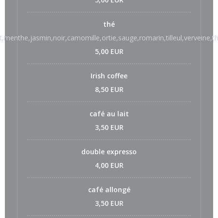
thé
t,menthe,jasmin,noir,camomille,ortie,sauge,romarin,tilleul,verveine,
5,00 EUR
Irish coffee
8,50 EUR
café au lait
3,50 EUR
double expresso
4,00 EUR
café allongé
3,50 EUR